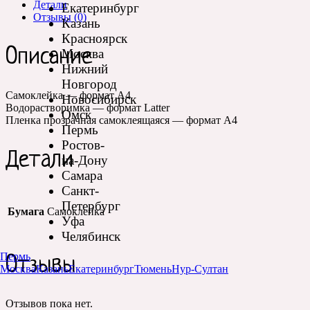
Детали
Екатеринбург
Отзывы (0)
Казань
Красноярск
Описание
Москва
Нижний
Новгород
Самоклейка — формат А4
Новосибирск
Водорастворимка — формат Latter
Омск
Пленка прозрачная самоклеящаяся — формат А4
Пермь
Ростов-
Детали
на-Дону
Самара
Санкт-
Петербург
Бумага
Самоклейка
Уфа
Челябинск
Пермь
Отзывы
Москва
Казань
Екатеринбург
Тюмень
Нур-Султан
Отзывов пока нет.