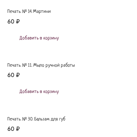
Печать. № 14. Мартини
60
₽
This
product
Добавить в корзину
has
multiple
variants.
Печать. № 11. Мыло ручной работы
The
60
₽
options
This
may
product
Добавить в корзину
be
has
chosen
multiple
on
variants.
Печать. № 30. Бальзам для губ
the
The
60
₽
product
options
This