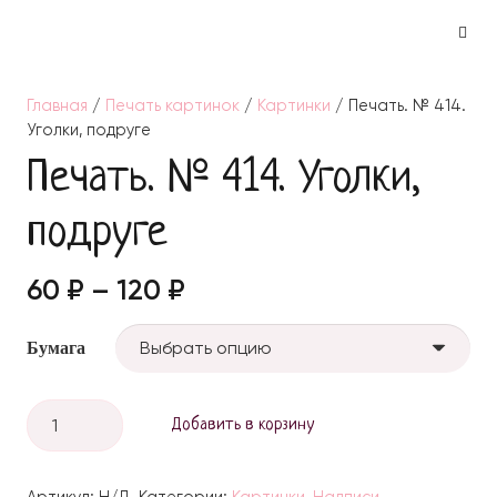
Главная
/
Печать картинок
/
Картинки
/ Печать. № 414.
Уголки, подруге
Печать. № 414. Уголки,
подруге
60
₽
–
120
₽
Бумага
Количество
Добавить в корзину
Печать.
№
Артикул:
Н/Д
Категории:
Картинки
,
Надписи