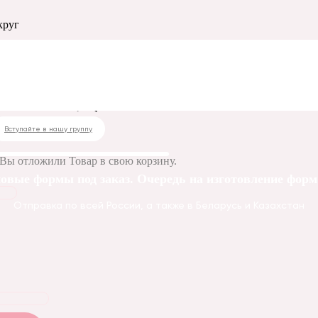
круг
рта круг
Вступайте в нашу группу
Вы отложили
Товар
в свою корзину.
овые формы под заказ. Очередь на изготовление форм 
Отправка по всей России, а также в Беларусь и Казахстан