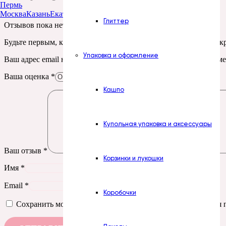
Пермь
Москва
Казань
Екатеринбург
Тюмень
Нур-Султан
Глиттер
Отзывов пока нет.
Будьте первым, кто оставил отзыв на “Печать. № 421. 8 марта к
Упаковка и оформление
Ваш адрес email не будет опубликован.
Обязательные поля пом
Ваша оценка
*
Кашпо
Купольная упаковка и аксессуары
Ваш отзыв
*
Корзинки и лукошки
Имя
*
Email
*
Коробочки
Сохранить моё имя, email и адрес сайта в этом браузере д