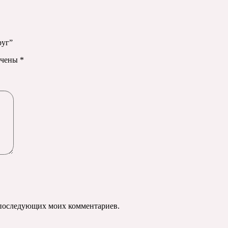
руг”
ечены
*
ля последующих моих комментариев.