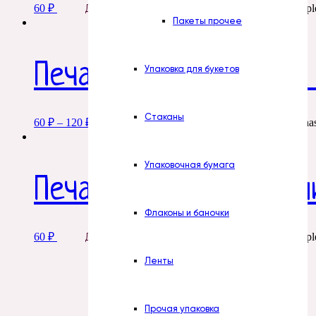
60
₽
This product has multipl
Добавить в корзину
Пакеты прочее
Печать. № 13. С днем
Упаковка для букетов
Стаканы
60
₽
–
120
₽
This product ha
Добавить в корзину
Упаковочная бумага
Печать. № 14. Мартин
Флаконы и баночки
60
₽
This product has multipl
Добавить в корзину
Ленты
Прочая упаковка