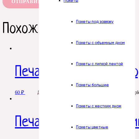
Пакеты
Пакеты под завязку
Похожие товары
Пакеты с объемным дном
Пакеты с липкой лентой
Печать. № 6. Виски ко
Пакеты большие
60
₽
This product has multipl
Добавить в корзину
Пакеты с жестким дном
Печать. № 9. Мандари
Пакеты цветные