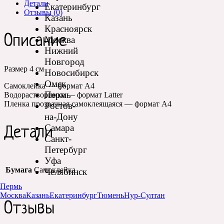
Детали
Екатеринбург
Отзывы (0)
Казань
Красноярск
Описание
Москва
Нижний
Новгород
Размер 4 см
Новосибирск
Омск
Самоклейка — формат А4
Пермь
Водорастворимка — формат Latter
Пленка прозрачная самоклеящаяся — формат А4
Ростов-
на-Дону
Самара
Детали
Санкт-
Петербург
Уфа
Бумага
Самоклейка
Челябинск
Пермь
Москва
Казань
Екатеринбург
Тюмень
Нур-Султан
Отзывы