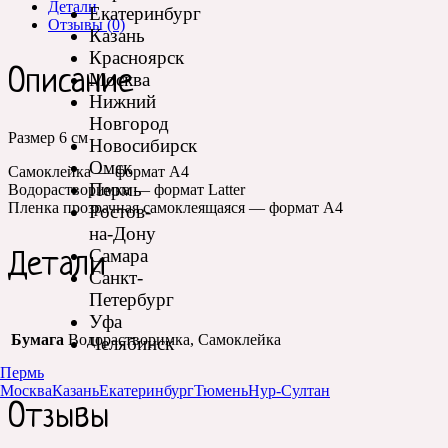
Детали
Екатеринбург
Отзывы (0)
Казань
Красноярск
Описание
Москва
Нижний
Новгород
Размер 6 см
Новосибирск
Омск
Самоклейка — формат А4
Пермь
Водорастворимка — формат Latter
Пленка прозрачная самоклеящаяся — формат А4
Ростов-
на-Дону
Самара
Детали
Санкт-
Петербург
Уфа
Бумага
Водорастворимка, Самоклейка
Челябинск
Пермь
Москва
Казань
Екатеринбург
Тюмень
Нур-Султан
Отзывы