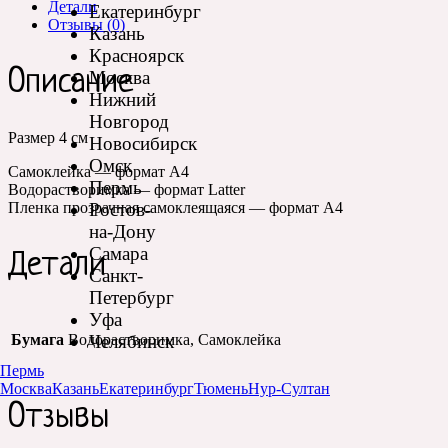
Детали
Екатеринбург
Отзывы (0)
Казань
Красноярск
Описание
Москва
Нижний
Новгород
Размер 4 см
Новосибирск
Омск
Самоклейка — формат А4
Пермь
Водорастворимка — формат Latter
Ростов-
Пленка прозрачная самоклеящаяся — формат А4
на-Дону
Самара
Детали
Санкт-
Петербург
Уфа
Челябинск
Бумага
Водорастворимка, Самоклейка
Пермь
Москва
Казань
Екатеринбург
Тюмень
Нур-Султан
Отзывы