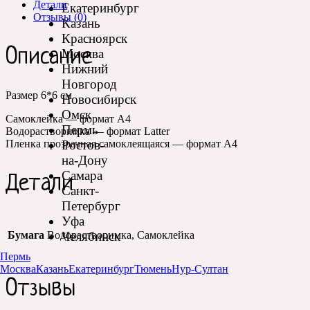
Детали
Екатеринбург
Отзывы (0)
Казань
Красноярск
Описание
Москва
Нижний
Новгород
Размер 6*6 см
Новосибирск
Омск
Самоклейка — формат А4
Пермь
Водорастворимка — формат Latter
Ростов-
Пленка прозрачная самоклеящаяся — формат А4
на-Дону
Самара
Детали
Санкт-
Петербург
Уфа
Челябинск
Бумага
Водорастворимка, Самоклейка
Пермь
Москва
Казань
Екатеринбург
Тюмень
Нур-Султан
Отзывы