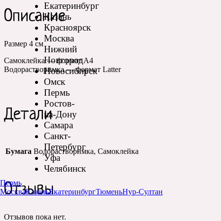
Екатеринбург
Описание
Казань
Красноярск
Москва
Размер 4 см
Нижний
Новгород
Самоклейка — формат А4
Водорастворимка — формат Latter
Новосибирск
Омск
Пермь
Ростов-
Детали
на-Дону
Самара
Санкт-
Петербург
Бумага
Водорастворимка, Самоклейка
Уфа
Челябинск
Пермь
Отзывы
Москва
Казань
Екатеринбург
Тюмень
Нур-Султан
Отзывов пока нет.