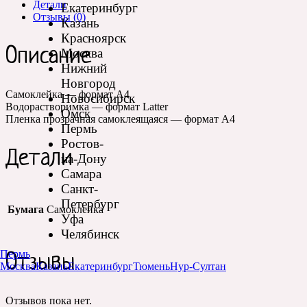
Детали
Екатеринбург
Отзывы (0)
Казань
Красноярск
Описание
Москва
Нижний
Новгород
Самоклейка — формат А4
Новосибирск
Водорастворимка — формат Latter
Омск
Пленка прозрачная самоклеящаяся — формат А4
Пермь
Ростов-
Детали
на-Дону
Самара
Санкт-
Петербург
Бумага
Самоклейка
Уфа
Челябинск
Пермь
Отзывы
Москва
Казань
Екатеринбург
Тюмень
Нур-Султан
Отзывов пока нет.