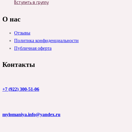
has
product
Вступить в группу
multiple
page
variants.
The
О нас
options
may
Отзывы
be
chosen
Политика конфиденциальности
on
Публичная оферта
the
product
page
Контакты
+7 (922) 300-51-06
mylomaniya.info@yandex.ru