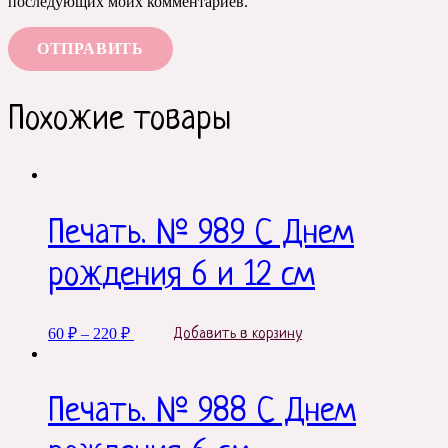
последующих моих комментариев.
Похожие товары
Печать. № 989 С Днем
рождения 6 и 12 см
This
60
₽
–
220
₽
Добавить в корзину
product
has
multiple
variants.
Печать. № 988 С Днем
The
options