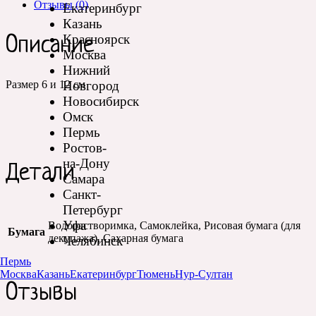
Отзывы (0)
Екатеринбург
12
Казань
см
Красноярск
Описание
Москва
Нижний
Новгород
Размер 6 и 12 см
Новосибирск
Омск
Пермь
Ростов-
на-Дону
Детали
Самара
Санкт-
Петербург
Уфа
Водорастворимка, Самоклейка, Рисовая бумага (для
Бумага
декупажа), Сахарная бумага
Челябинск
Пермь
Москва
Казань
Екатеринбург
Тюмень
Нур-Султан
Отзывы