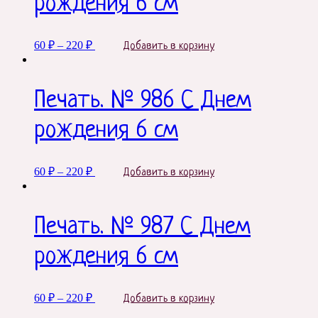
рождения 6 см
may
be
chosen
This
on
60
₽
–
220
₽
Добавить в корзину
product
the
has
product
multiple
page
variants.
Печать. № 986 С Днем
The
options
рождения 6 см
may
be
chosen
This
on
60
₽
–
220
₽
Добавить в корзину
product
the
has
product
multiple
page
variants.
Печать. № 987 С Днем
The
options
рождения 6 см
may
be
chosen
This
on
60
₽
–
220
₽
Добавить в корзину
product
the