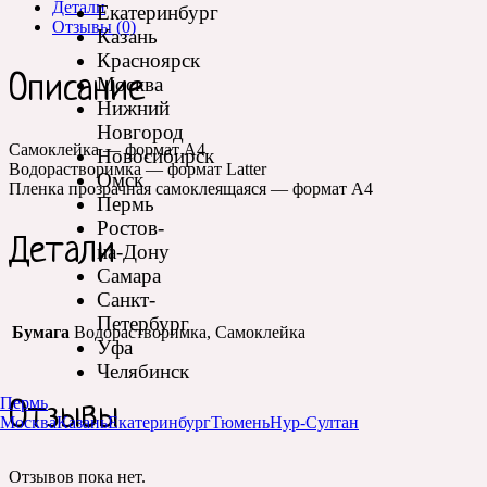
Детали
Екатеринбург
Отзывы (0)
Казань
Красноярск
Описание
Москва
Нижний
Новгород
Самоклейка — формат А4
Новосибирск
Водорастворимка — формат Latter
Омск
Пленка прозрачная самоклеящаяся — формат А4
Пермь
Ростов-
Детали
на-Дону
Самара
Санкт-
Петербург
Бумага
Водорастворимка, Самоклейка
Уфа
Челябинск
Пермь
Отзывы
Москва
Казань
Екатеринбург
Тюмень
Нур-Султан
Отзывов пока нет.