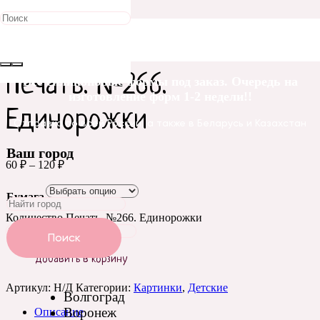
Главная
/
Печать картинок
/
Картинки
/ Печать. №266.
Единорожки
Печать. №266.
Все силиконовые формы под заказ. Очередь на
изготовление форм 1-2 недели!!
Единорожки
Отправка по всей России, а также в Беларусь и Казахстан
Ваш город
60
₽
–
120
₽
Бумага
Очистить
Количество Печать. №266. Единорожки
Поиск
Добавить в корзину
Артикул:
Н/Д
Категории:
Картинки
,
Детские
Волгоград
Воронеж
Описание