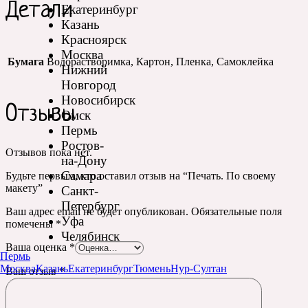
Детали
Екатеринбург
Казань
Красноярск
Москва
Бумага
Водорастворимка, Картон, Пленка, Самоклейка
Нижний
Новгород
Новосибирск
Отзывы
Омск
Пермь
Ростов-
Отзывов пока нет.
на-Дону
Самара
Будьте первым, кто оставил отзыв на “Печать. По своему
макету”
Санкт-
Петербург
Ваш адрес email не будет опубликован.
Обязательные поля
Уфа
помечены
*
Челябинск
Ваша оценка
*
Пермь
Москва
Казань
Екатеринбург
Тюмень
Нур-Султан
Ваш отзыв
*