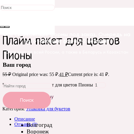
Распродажа!
Главная
/
Упаковка и оформление
/
Упаковка для
букетов
/ Плайм пакет для цветов Пионы
Все силиконовые формы под заказ. Очередь на
Плайм пакет для цветов
изготовление форм 1-2 недели!!
Пионы
Отправка по всей России, а также в Беларусь и Казахстан
Ваш город
55
₽
Original price was: 55 ₽.
41
₽
Current price is: 41 ₽.
Количество Плайм пакет для цветов Пионы
Добавить в корзину
Поиск
Категория:
Упаковка для букетов
Описание
Отзывы (0)
Волгоград
Воронеж