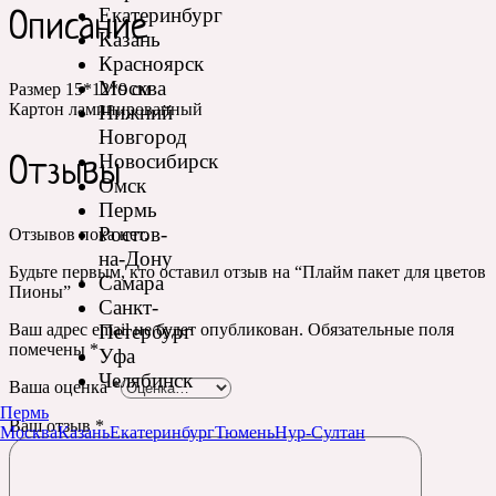
Екатеринбург
Описание
Казань
Красноярск
Москва
Размер 15*12*9 см
Картон ламинированный
Нижний
Новгород
Новосибирск
Отзывы
Омск
Пермь
Ростов-
Отзывов пока нет.
на-Дону
Будьте первым, кто оставил отзыв на “Плайм пакет для цветов
Самара
Пионы”
Санкт-
Петербург
Ваш адрес email не будет опубликован.
Обязательные поля
помечены
*
Уфа
Челябинск
Ваша оценка
*
Пермь
Ваш отзыв
*
Москва
Казань
Екатеринбург
Тюмень
Нур-Султан