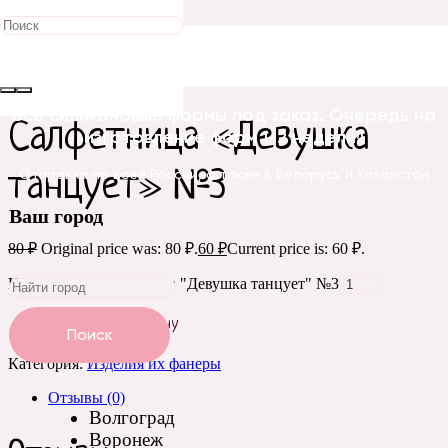
Распродажа!
Главная
/
Изделия их фанеры
/ Салфетница «Девушка
танцует» №3
Все силиконовые формы под заказ. Очередь на
Салфетница «Девушка
изготовление форм 1-2 недели!!
танцует» №3
Отправка по всей России, а также в Беларусь и Казахстан
Ваш город
80
₽
Original price was: 80 ₽.
60
₽
Current price is: 60 ₽.
Количество Салфетница "Девушка танцует" №3
Добавить в корзину
Поиск
Категория:
Изделия их фанеры
Отзывы (0)
Волгоград
Воронеж