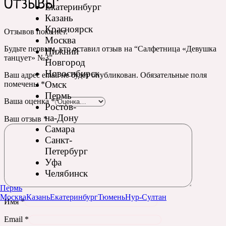
Отзывы
Екатеринбург
Казань
Красноярск
Отзывов пока нет.
Москва
Будьте первым, кто оставил отзыв на “Салфетница «Девушка
Нижний
танцует» №3”
Новгород
Новосибирск
Ваш адрес email не будет опубликован.
Обязательные поля
Омск
помечены
*
Пермь
Ваша оценка
*
Ростов-
на-Дону
Ваш отзыв
*
Самара
Санкт-
Петербург
Уфа
Челябинск
Пермь
Москва
Казань
Екатеринбург
Тюмень
Нур-Султан
Имя
*
Email
*