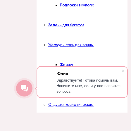
Подложки в купола
Зелень для букетов
Жемчуг и соль для ванны
Жемчуг
Юлия
Здравствуйте! Готова помочь вам.
Соль
Напишите мне, если у вас появятся
вопросы.
Отдушки косметические
Наборы отдушек
Вступить в группу