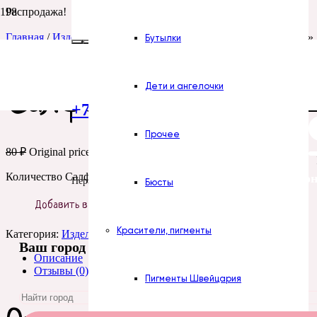
Распродажа!
Главная
/
Изделия их фанеры
/ Салфетница «Девушка в шляпе»
Бутылки
Салфетница «Девуш
Дети и ангелочки
+7 (922) 300-51-06
Прочее
80
₽
Original price was: 80 ₽.
60
₽
Current price is: 60 ₽.
Количество Салфетница «Девушка в шляпе»
Все силикон
Пермь
Бюсты
Добавить в корзину
Красители, пигменты
Категория:
Изделия их фанеры
Ваш город
Описание
Отзывы (0)
Пигменты Швейцария