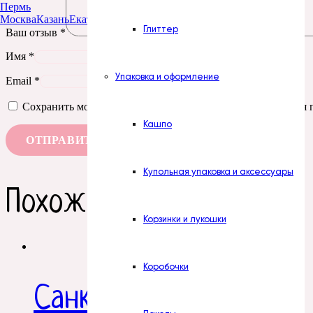
Пермь
Москва
Казань
Екатеринбург
Тюмень
Нур-Султан
Глиттер
Ваш отзыв
*
Имя
*
Упаковка и оформление
Email
*
Сохранить моё имя, email и адрес сайта в этом браузере д
Кашпо
Купольная упаковка и аксессуары
Похожие товары
Корзинки и лукошки
Коробочки
Санки №2 ажур