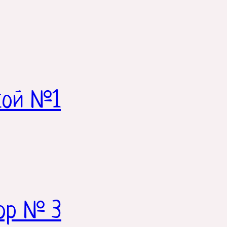
кой №1
ор № 3