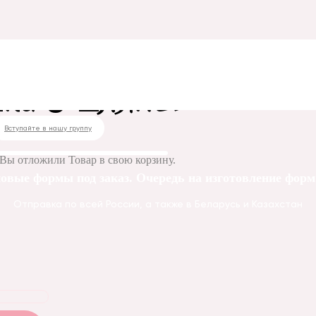
ка в шляпе»
Вступайте в нашу группу
Вы отложили
Товар
в свою корзину.
овые формы под заказ. Очередь на изготовление форм 
Отправка по всей России, а также в Беларусь и Казахстан