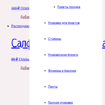
Пакеты прочее
110
₽
Original price was: 110 ₽.
82
₽
Current price is: 82 ₽.
Добавить в корзину
Упаковка для букетов
Распродажа!
Стаканы
Салфетница «Девушк
Упаковочная бумага
80
₽
Original price was: 80 ₽.
60
₽
Current price is: 60 ₽.
Добавить в корзину
Флаконы и баночки
Ленты
Прочая упаковка