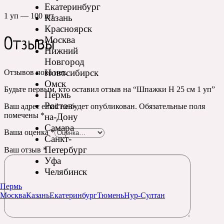
Екатеринбург
1 уп — 100 шт
Казань
Красноярск
Москва
Отзывы
Нижний
Новгород
Новосибирск
Отзывов пока нет.
Омск
Будьте первым, кто оставил отзыв на “Шпажки H 25 см 1 уп”
Пермь
Ростов-
Ваш адрес email не будет опубликован.
Обязательные поля
помечены
*
на-Дону
Самара
Ваша оценка
*
Санкт-
Петербург
Ваш отзыв
*
Уфа
Челябинск
Пермь
Москва
Казань
Екатеринбург
Тюмень
Нур-Султан