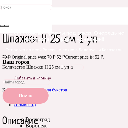
Распродажа!
Главная
/
Упаковка и оформление
/
Упаковка для
букетов
/ Шпажки H 25 см 1 уп
Все силиконовые формы под заказ. Очередь на
Шпажки H 25 см 1 уп
изготовление форм 1-2 недели!!
Отправка по всей России, а также в Беларусь и Казахстан
70
₽
Original price was: 70 ₽.
52
₽
Current price is: 52 ₽.
Ваш город
Количество Шпажки H 25 см 1 уп
Добавить в корзину
Категория:
Упаковка для букетов
Поиск
Описание
Отзывы (0)
Волгоград
Описание
Воронеж