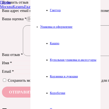
Пермь
Добавить отзыв
Москва
Казань
Екатеринбург
Тюмень
Нур-Султан
Глиттер
Ваш адрес email не будет опубликован.
Обязательные поля пом
Ваша оценка
*
Упаковка и оформление
Кашпо
Ваш отзыв
*
Купольная упаковка и аксессуары
Имя
*
Email
*
Корзинки и лукошки
Сохранить моё имя, email и адрес сайта в этом браузере д
Коробочки