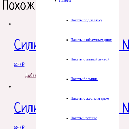
Пакеты
Похожие товары
Пакеты под завязку
Пакеты с объемным дном
Силиконовая форма №
Пакеты с липкой лентой
650
₽
Добавить в корзину
Пакеты большие
Пакеты с жестким дном
Силиконовая форма 
Пакеты цветные
680
₽