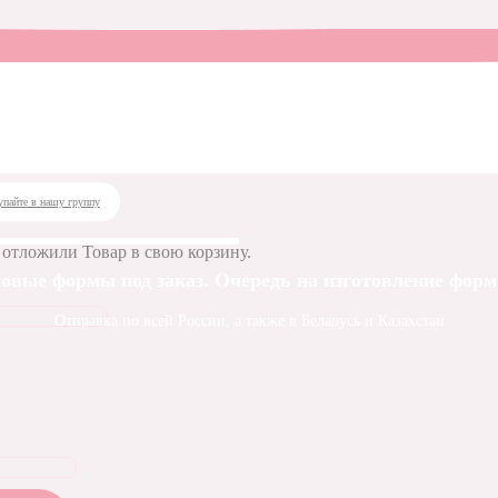
рма № 1386 Роза № 89
 № 1386 Роза № 89
упайте в нашу группу
 отложили
Товар
в свою корзину.
овые формы под заказ. Очередь на изготовление форм 
Отправка по всей России, а также в Беларусь и Казахстан