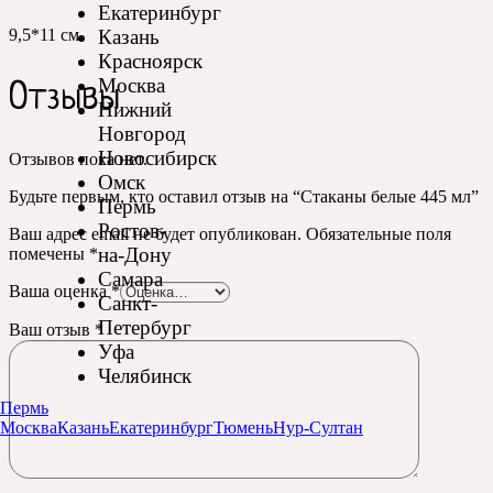
Екатеринбург
Казань
9,5*11 см
Красноярск
Москва
Отзывы
Нижний
Новгород
Новосибирск
Отзывов пока нет.
Омск
Будьте первым, кто оставил отзыв на “Стаканы белые 445 мл”
Пермь
Ростов-
Ваш адрес email не будет опубликован.
Обязательные поля
на-Дону
помечены
*
Самара
Ваша оценка
*
Санкт-
Петербург
Ваш отзыв
*
Уфа
Челябинск
Пермь
Москва
Казань
Екатеринбург
Тюмень
Нур-Султан