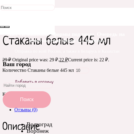
Распродажа!
Главная
/
Упаковка и оформление
/
Стаканы
/ Стаканы белые
445 мл
Все силиконовые формы под заказ. Очередь на
Стаканы белые 445 мл
изготовление форм 1-2 недели!!
Отправка по всей России, а также в Беларусь и Казахстан
29
₽
Original price was: 29 ₽.
22
₽
Current price is: 22 ₽.
Ваш город
Количество Стаканы белые 445 мл
Добавить в корзину
Категория:
Стаканы
Поиск
Описание
Отзывы (0)
Волгоград
Описание
Воронеж