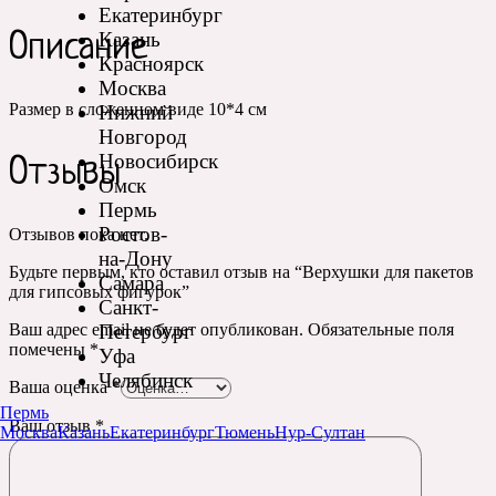
Екатеринбург
Казань
Описание
Красноярск
Москва
Размер в сложенном виде 10*4 см
Нижний
Новгород
Новосибирск
Отзывы
Омск
Пермь
Ростов-
Отзывов пока нет.
на-Дону
Будьте первым, кто оставил отзыв на “Верхушки для пакетов
Самара
для гипсовых фигурок”
Санкт-
Петербург
Ваш адрес email не будет опубликован.
Обязательные поля
помечены
*
Уфа
Челябинск
Ваша оценка
*
Пермь
Ваш отзыв
*
Москва
Казань
Екатеринбург
Тюмень
Нур-Султан