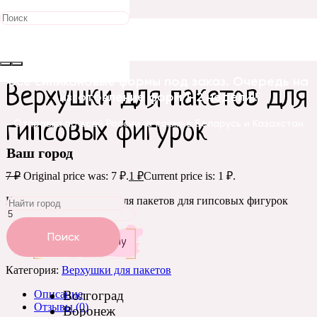
Распродажа!
Главная
/
Бирки, открытки, этикетки
/
Верхушки для
пакетов
/ Верхушки для пакетов для гипсовых фигурок
Все силиконовые формы под заказ. Очередь на
Верхушки для пакетов для
изготовление форм 1-2 недели!!
гипсовых фигурок
Отправка по всей России, а также в Беларусь и Казахстан
Ваш город
7
₽
Original price was: 7 ₽.
1
₽
Current price is: 1 ₽.
Количество Верхушки для пакетов для гипсовых фигурок
Поиск
Добавить в корзину
Категория:
Верхушки для пакетов
Описание
Волгоград
Отзывы (0)
Воронеж