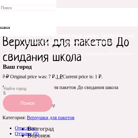
Распродажа!
Главная
/
Бирки, открытки, этикетки
/
Верхушки для
пакетов
/ Верхушки для пакетов До свидания школа
Все силиконовые формы под заказ. Очередь на
Верхушки для пакетов До
изготовление форм 1-2 недели!!
свидания школа
Отправка по всей России, а также в Беларусь и Казахстан
Ваш город
7
₽
Original price was: 7 ₽.
1
₽
Current price is: 1 ₽.
Количество Верхушки для пакетов До свидания школа
Поиск
Добавить в корзину
Категория:
Верхушки для пакетов
Описание
Волгоград
Отзывы (0)
Воронеж