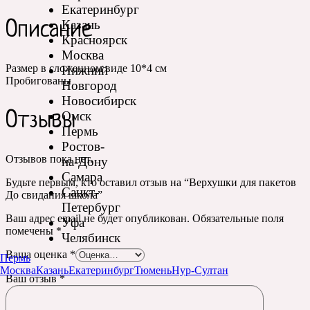
Екатеринбург
Казань
Описание
Красноярск
Москва
Размер в сложенном виде 10*4 см
Нижний
Пробигованы
Новгород
Новосибирск
Омск
Отзывы
Пермь
Ростов-
Отзывов пока нет.
на-Дону
Самара
Будьте первым, кто оставил отзыв на “Верхушки для пакетов
Санкт-
До свидания школа”
Петербург
Ваш адрес email не будет опубликован.
Обязательные поля
Уфа
помечены
*
Челябинск
Ваша оценка
*
Пермь
Москва
Казань
Екатеринбург
Тюмень
Нур-Султан
Ваш отзыв
*