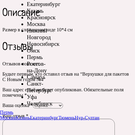
Екатеринбург
Казань
Описание
Красноярск
Москва
Размер в сложенном виде 10*4 см
Нижний
Новгород
Новосибирск
Отзывы
Омск
Пермь
Ростов-
Отзывов пока нет.
на-Дону
Будьте первым, кто оставил отзыв на “Верхушки для пакетов
Самара
С Новым годом №4”
Санкт-
Петербург
Ваш адрес email не будет опубликован.
Обязательные поля
помечены
*
Уфа
Челябинск
Ваша оценка
*
Пермь
Ваш отзыв
*
Москва
Казань
Екатеринбург
Тюмень
Нур-Султан