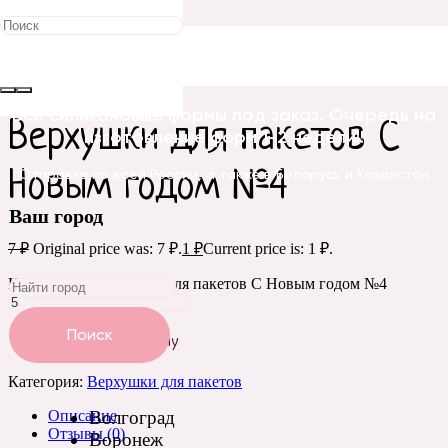
Распродажа!
Главная
/
Бирки, открытки, этикетки
/
Верхушки для
пакетов
/ Верхушки для пакетов С Новым годом №4
Все силиконовые формы под заказ. Очередь на
Верхушки для пакетов С
изготовление форм 1-2 недели!!
Новым годом №4
Отправка по всей России, а также в Беларусь и Казахстан
Ваш город
7
₽
Original price was: 7 ₽.
1
₽
Current price is: 1 ₽.
Количество Верхушки для пакетов С Новым годом №4
Поиск
Добавить в корзину
Категория:
Верхушки для пакетов
Описание
Волгоград
Отзывы (0)
Воронеж