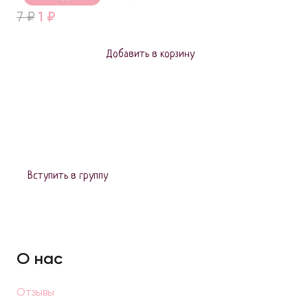
Original
Current
7
₽
1
₽
price
price
was:
is:
Добавить в корзину
7 ₽.
1 ₽.
Вступить в группу
О нас
Отзывы