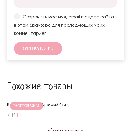
Сохранить моё имя, email и адрес сайта
в этом браузере для последующих моих
комментариев.
Похожие товары
Верхушки 8 марта (красный бант)
РАСПРОДАЖА!
Original
Current
7
₽
1
₽
price
price
was:
is:
Добавить в корзину