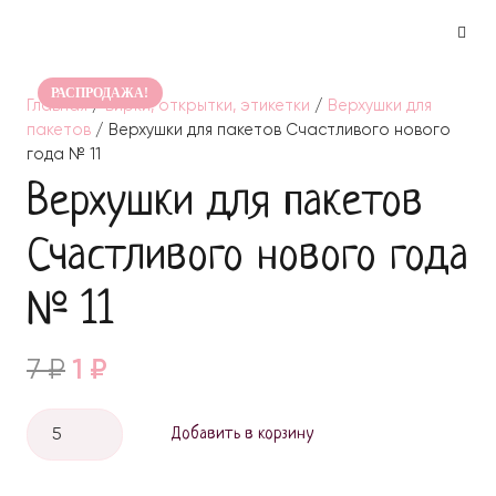
РАСПРОДАЖА!
Главная
/
Бирки, открытки, этикетки
/
Верхушки для
пакетов
/ Верхушки для пакетов Счастливого нового
года № 11
Верхушки для пакетов
Счастливого нового года
№ 11
Original
Current
7
₽
1
₽
price
price
was:
is:
Количество
Добавить в корзину
7 ₽.
1 ₽.
Верхушки
для