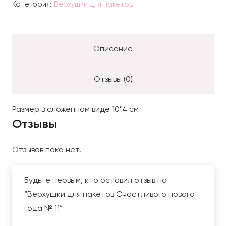
Категория:
Верхушки для пакетов
пакетов
Счастливого
нового
Описание
года
№
Отзывы (0)
11
Размер в сложенном виде 10*4 см
Отзывы
Отзывов пока нет.
Будьте первым, кто оставил отзыв на
“Верхушки для пакетов Счастливого нового
года № 11”