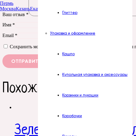
Пермь
Москва
Казань
Екатеринбург
Тюмень
Нур-Султан
Глиттер
Ваш отзыв
*
Имя
*
Упаковка и оформление
Email
*
Сохранить моё имя, email и адрес сайта в этом браузере д
Кашпо
Купольная упаковка и аксессуары
Похожие товары
Корзинки и лукошки
Коробочки
Зелень. Лист розы мал