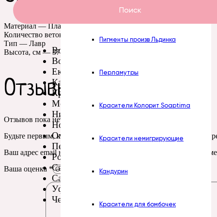
Пасты Турция
Поиск
Материал — Пластик
Количество веток — 7
Пигменты произв Льдинка
Тип — Лавр
Волгоград
Высота, см — 37
Воронеж
Екатеринбург
Перламутры
Казань
Отзывы
Красноярск
Москва
Красители Колорит Soaptima
Нижний Новгород
Отзывов пока нет.
Новосибирск
Омск
Будьте первым, кто оставил отзыв на “Зелень. ЧЕКИР Лавр си
Красители немигрирующие
Пермь
Ваш адрес email не будет опубликован.
Обязательные поля пом
Ростов-на-Дону
Самара
Ваша оценка
*
Кандурин
Санкт-Петербург
Уфа
Челябинск
Красители для бомбочек