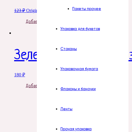
Пакеты прочее
123
₽
Original price was: 123 ₽.
92
₽
Current price is: 92 ₽.
Добавить в корзину
Упаковка для букетов
Стаканы
Зелень. Добавка №6, 
Упаковочная бумага
180
₽
Добавить в корзину
Флаконы и баночки
Ленты
Прочая упаковка