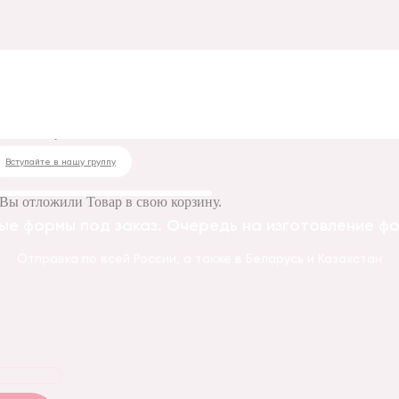
 сиреневый
Вступайте в нашу группу
Вы отложили
Товар
в свою корзину.
ые формы под заказ. Очередь на изготовление фор
Отправка по всей России, а также в Беларусь и Казахстан