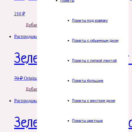
Пакеты
210
₽
Пакеты под завязку
Добавить в корзину
Распродажа!
Пакеты с объемным дном
Зелень. ЛЕЗ ОР Букет
Пакеты с липкой лентой
70
₽
Original price was: 70 ₽.
52
₽
Current price is: 52 ₽.
Пакеты большие
Добавить в корзину
Распродажа!
Пакеты с жестким дном
Зелень. Агератум кра
Пакеты цветные