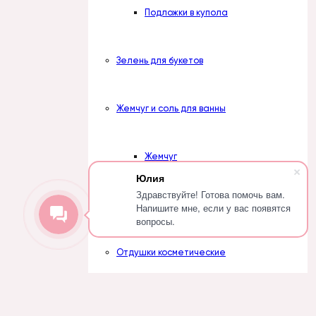
Подложки в купола
Зелень для букетов
Жемчуг и соль для ванны
Жемчуг
Юлия
Здравствуйте! Готова помочь вам.
Соль
Напишите мне, если у вас появятся
вопросы.
Отдушки косметические
Наборы отдушек
Вступить в группу