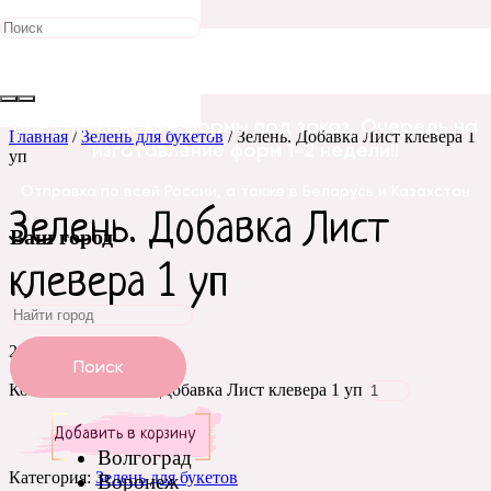
Все силиконовые формы под заказ. Очередь на
Главная
/
Зелень для букетов
/ Зелень. Добавка Лист клевера 1
изготовление форм 1-2 недели!!
уп
Отправка по всей России, а также в Беларусь и Казахстан
Зелень. Добавка Лист
Ваш город
клевера 1 уп
220
₽
Поиск
Количество Зелень. Добавка Лист клевера 1 уп
Добавить в корзину
Волгоград
Категория:
Зелень для букетов
Воронеж