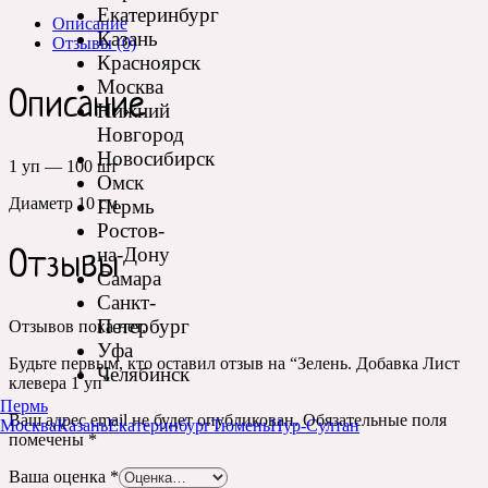
Екатеринбург
Описание
Казань
Отзывы (0)
Красноярск
Москва
Описание
Нижний
Новгород
Новосибирск
1 уп — 100 шт
Омск
Диаметр 10 см
Пермь
Ростов-
на-Дону
Отзывы
Самара
Санкт-
Петербург
Отзывов пока нет.
Уфа
Будьте первым, кто оставил отзыв на “Зелень. Добавка Лист
Челябинск
клевера 1 уп”
Пермь
Ваш адрес email не будет опубликован.
Обязательные поля
Москва
Казань
Екатеринбург
Тюмень
Нур-Султан
помечены
*
Ваша оценка
*