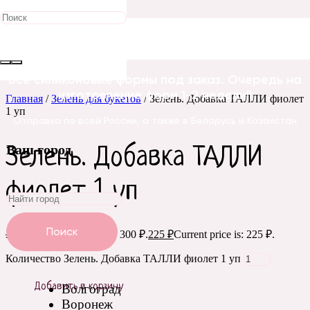
Распродажа!
Все силиконовые формы под заказ. Очередь на
изготовление форм 1-2 недели!!
Главная
/
Зелень для букетов
/ Зелень. Добавка ТАЛЛИ фиолет
1 уп
Отправка по всей России, а также в Беларусь и Казахстан
Ваш город
Зелень. Добавка ТАЛЛИ
фиолет 1 уп
Поиск
300
₽
Original price was: 300 ₽.
225
₽
Current price is: 225 ₽.
Количество Зелень. Добавка ТАЛЛИ фиолет 1 уп
Добавить в корзину
Волгоград
Воронеж