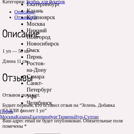
Категория:
Зелень для букетов
Екатеринбург
Казань
Описание
Красноярск
Отзывы (0)
Москва
Нижний
Описание
Новгород
Новосибирск
Омск
1 уп — 50 шт
Пермь
Длина 11 см
Ростов-
на-Дону
Самара
Отзывы
Санкт-
Петербург
Отзывов пока нет.
Уфа
Челябинск
Будьте первым, кто оставил отзыв на “Зелень. Добавка
ТАЛЛИ фиолет 1 уп”
Пермь
Москва
Казань
Екатеринбург
Тюмень
Нур-Султан
Ваш адрес email не будет опубликован.
Обязательные поля
помечены
*