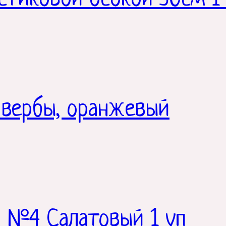
 вербы, оранжевый
а №4 Салатовый 1 уп