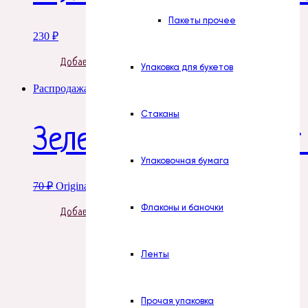
Пакеты прочее
230
₽
Добавить в корзину
Упаковка для букетов
Распродажа!
Стаканы
Зелень. ЛЕЗ ОР Букет
Упаковочная бумага
70
₽
Original price was: 70 ₽.
52
₽
Current price is: 52 ₽.
Флаконы и баночки
Добавить в корзину
Ленты
Прочая упаковка