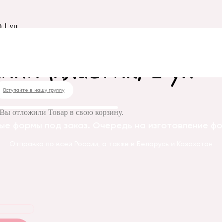
) 1 уп
ини (пластик) 1 уп
Вступайте в нашу группу
Вы отложили
Товар
в свою корзину.
ые формы под заказ. Очередь на изготовление фор
Отправка по всей России, а также в Беларусь и Казахстан