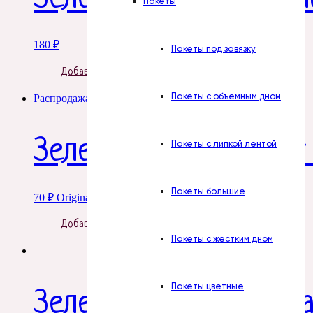
Пакеты
180
₽
Пакеты под завязку
Добавить в корзину
Пакеты с объемным дном
Распродажа!
Зелень. ЛЕЗ ОР Букет
Пакеты с липкой лентой
Пакеты большие
70
₽
Original price was: 70 ₽.
52
₽
Current price is: 52 ₽.
Добавить в корзину
Пакеты с жестким дном
Пакеты цветные
Зелень. Лист самшит