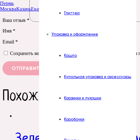
Пермь
Москва
Казань
Екатеринбург
Тюмень
Нур-Султан
Глиттер
Ваш отзыв
*
Имя
*
Упаковка и оформление
Email
*
Сохранить моё имя, email и адрес сайта в этом браузере д
Кашпо
Купольная упаковка и аксессуары
Похожие товары
Корзинки и лукошки
Коробочки
Зелень. Стебель с пл