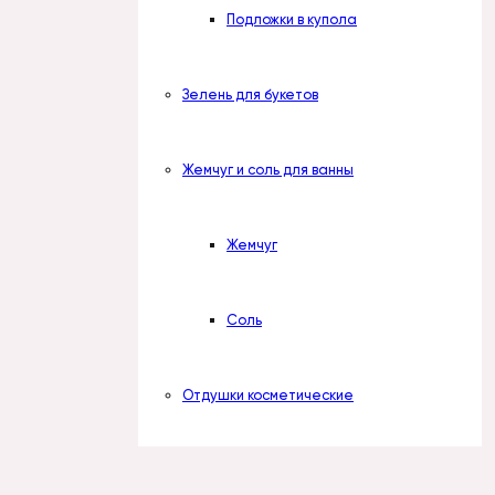
Подложки в купола
Зелень для букетов
Жемчуг и соль для ванны
Жемчуг
Соль
Отдушки косметические
Наборы отдушек