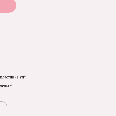
пластик) 1 уп”
ечены
*