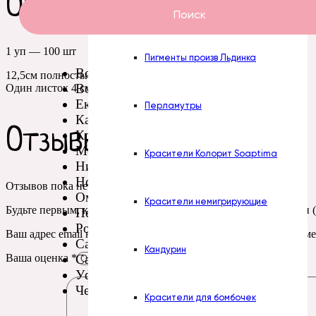
Описание
Пасты Турция
Поиск
1 уп — 100 шт
Пигменты произв Льдинка
Волгоград
12,5см полностью в длину
Воронеж
Один листок 4 см
Екатеринбург
Перламутры
Казань
Отзывы
Красноярск
Москва
Красители Колорит Soaptima
Нижний Новгород
Новосибирск
Отзывов пока нет.
Омск
Красители немигрирующие
Будьте первым, кто оставил отзыв на “Зелень. Лист розы мини (
Пермь
Ростов-на-Дону
Ваш адрес email не будет опубликован.
Обязательные поля пом
Самара
Кандурин
Санкт-Петербург
Ваша оценка
*
Уфа
Челябинск
Красители для бомбочек