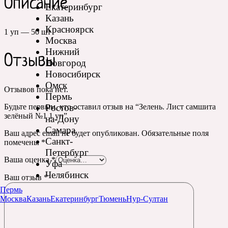
Описание
Екатеринбург
Казань
Красноярск
1 уп — 50 шт
Москва
Нижний
Отзывы
Новгород
Новосибирск
Омск
Отзывов пока нет.
Пермь
Ростов-
Будьте первым, кто оставил отзыв на “Зелень. Лист самшита
зелёный №1 1 уп”
на-Дону
Самара
Ваш адрес email не будет опубликован.
Обязательные поля
Санкт-
помечены
*
Петербург
Ваша оценка
*
Уфа
Челябинск
Ваш отзыв
*
Пермь
Москва
Казань
Екатеринбург
Тюмень
Нур-Султан