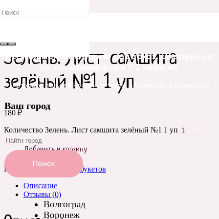
Главная
/
Зелень для букетов
/ Зелень. Лист самшита зелёный
№1 1 уп
Зелень. Лист самшита
Все силиконовые формы под заказ. Очередь на
изготовление форм 1-2 недели!!
зелёный №1 1 уп
Отправка по всей России, а также в Беларусь и Казахстан
Ваш город
180
₽
Количество Зелень. Лист самшита зелёный №1 1 уп
Добавить в корзину
Поиск
Категория:
Зелень для букетов
Описание
Отзывы (0)
Волгоград
Воронеж