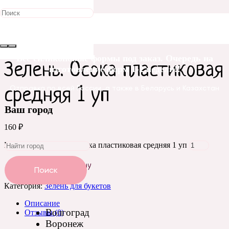
Главная
/
Зелень для букетов
/ Зелень. Осока пластиковая
средняя 1 уп
Все силиконовые формы под заказ. Очередь на
Зелень. Осока пластиковая
изготовление форм 1-2 недели!!
Отправка по всей России, а также в Беларусь и Казахстан
средняя 1 уп
Ваш город
160
₽
Количество Зелень. Осока пластиковая средняя 1 уп
Добавить в корзину
Поиск
Категория:
Зелень для букетов
Описание
Волгоград
Отзывы (0)
Воронеж