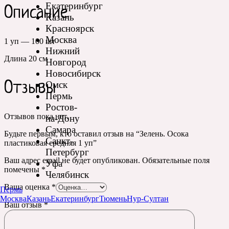
Екатеринбург
Описание
Казань
Красноярск
Москва
1 уп — 100 шт
Нижний
Длина 20 см
Новгород
Новосибирск
Омск
Отзывы
Пермь
Ростов-
Отзывов пока нет.
на-Дону
Самара
Будьте первым, кто оставил отзыв на “Зелень. Осока
Санкт-
пластиковая средняя 1 уп”
Петербург
Ваш адрес email не будет опубликован.
Обязательные поля
Уфа
помечены
*
Челябинск
Ваша оценка
*
Пермь
Москва
Казань
Екатеринбург
Тюмень
Нур-Султан
Ваш отзыв
*