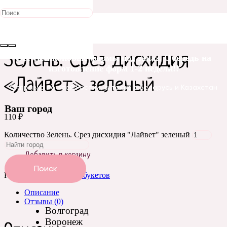
Главная
/
Зелень для букетов
/ Зелень. Срез дисхидия «Лайвет»
зеленый
Зелень. Срез дисхидия
Все силиконовые формы под заказ. Очередь на
изготовление форм 1-2 недели!!
«Лайвет» зеленый
Отправка по всей России, а также в Беларусь и Казахстан
Ваш город
110
₽
Количество Зелень. Срез дисхидия "Лайвет" зеленый
Добавить в корзину
Поиск
Категория:
Зелень для букетов
Описание
Отзывы (0)
Волгоград
Воронеж