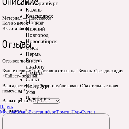
Описание
Екатеринбург
Казань
Красноярск
Материал — Пластмасса
Москва
Кол-во веток — 6 шт.
Нижний
Высота-25см.
Новгород
Новосибирск
Отзывы
Омск
Пермь
Ростов-
Отзывов пока нет.
на-Дону
Будьте первым, кто оставил отзыв на “Зелень. Срез дисхидия
Самара
«Лайвет» зеленый”
Санкт-
Петербург
Ваш адрес email не будет опубликован.
Обязательные поля
помечены
*
Уфа
Челябинск
Ваша оценка
*
Пермь
Ваш отзыв
*
Москва
Казань
Екатеринбург
Тюмень
Нур-Султан