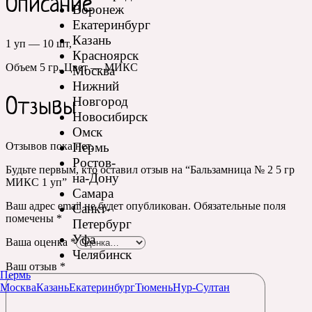
Описание
Воронеж
Екатеринбург
Казань
1 уп — 10 шт,
Красноярск
Объем 5 гр, Цвет — МИКС
Москва
Нижний
Новгород
Отзывы
Новосибирск
Омск
Пермь
Отзывов пока нет.
Ростов-
Будьте первым, кто оставил отзыв на “Бальзамница № 2 5 гр
на-Дону
МИКС 1 уп”
Самара
Ваш адрес email не будет опубликован.
Обязательные поля
Санкт-
помечены
*
Петербург
Уфа
Ваша оценка
*
Челябинск
Ваш отзыв
*
Пермь
Москва
Казань
Екатеринбург
Тюмень
Нур-Султан