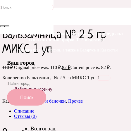
Распродажа!
Главная
/
Прочее
/ Бальзамница № 2 5 гр МИКС 1 уп
Бальзамница № 2 5 гр
Все силиконовые формы под заказ. Очередь на
изготовление форм 1-2 недели!!
МИКС 1 уп
Отправка по всей России, а также в Беларусь и Казахстан
Ваш город
110
₽
Original price was: 110 ₽.
82
₽
Current price is: 82 ₽.
Количество Бальзамница № 2 5 гр МИКС 1 уп
Добавить в корзину
Поиск
Категории:
Флаконы и баночки
,
Прочее
Описание
Отзывы (0)
Волгоград