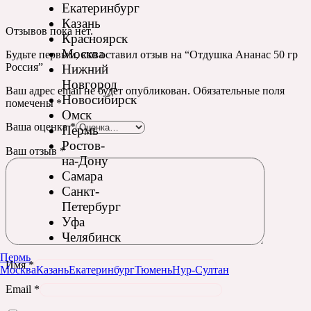
Екатеринбург
Казань
Отзывов пока нет.
Красноярск
Москва
Будьте первым, кто оставил отзыв на “Отдушка Ананас 50 гр
Россия”
Нижний
Новгород
Ваш адрес email не будет опубликован.
Обязательные поля
Новосибирск
помечены
*
Омск
Ваша оценка
*
Пермь
Ростов-
Ваш отзыв
*
на-Дону
Самара
Санкт-
Петербург
Уфа
Челябинск
Пермь
Имя
*
Москва
Казань
Екатеринбург
Тюмень
Нур-Султан
Email
*