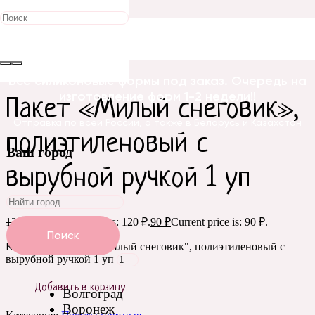
Распродажа!
Главная
/
Упаковка и оформление
/
Пакеты
/
Пакеты
цветные
/ Пакет «Милый снеговик», полиэтиленовый с
вырубной ручкой 1 уп
Все силиконовые формы под заказ. Очередь на
изготовление форм 1-2 недели!!
Пакет «Милый снеговик»,
Отправка по всей России, а также в Беларусь и Казахстан
полиэтиленовый с
Ваш город
вырубной ручкой 1 уп
120
₽
Original price was: 120 ₽.
90
₽
Current price is: 90 ₽.
Поиск
Количество Пакет "Милый снеговик", полиэтиленовый с
вырубной ручкой 1 уп
Добавить в корзину
Волгоград
Воронеж