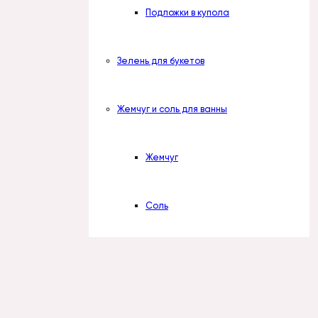
Подложки в купола
Зелень для букетов
Жемчуг и соль для ванны
Жемчуг
Соль
Отдушки косметические
Вступить в группу
Наборы отдушек
О нас