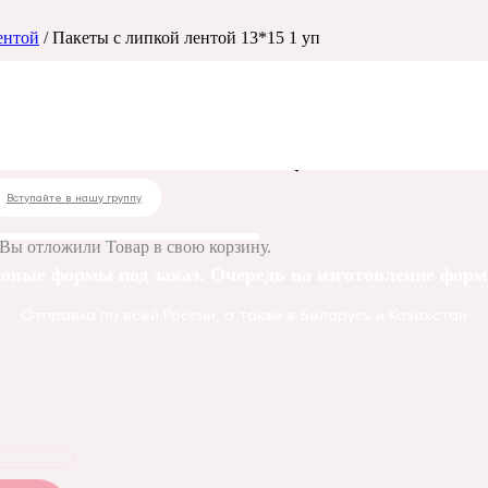
ентой
/ Пакеты с липкой лентой 13*15 1 уп
той 13*15 1 уп
Вступайте в нашу группу
Вы отложили
Товар
в свою корзину.
овые формы под заказ. Очередь на изготовление форм 
Отправка по всей России, а также в Беларусь и Казахстан