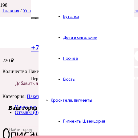
Главная
/
Упаковка и оформление
/
Пакеты
/
Пакеты с липкой л
Бутылки
Пакеты с липкой лен
Дети и ангелочки
+7 (922) 300-51-06
Прочее
220
₽
Количество Пакеты с липкой лентой 13*15 1 уп
Все силикон
Пермь
Бюсты
Добавить в корзину
Категория:
Пакеты с липкой лентой
Красители, пигменты
Описание
Ваш город
Отзывы (0)
Пигменты Швейцария
Описание