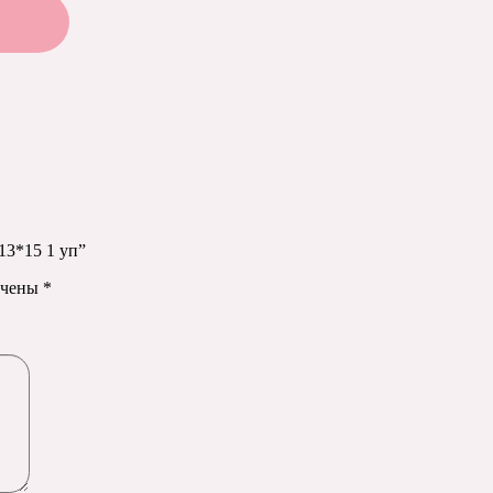
13*15 1 уп”
ечены
*