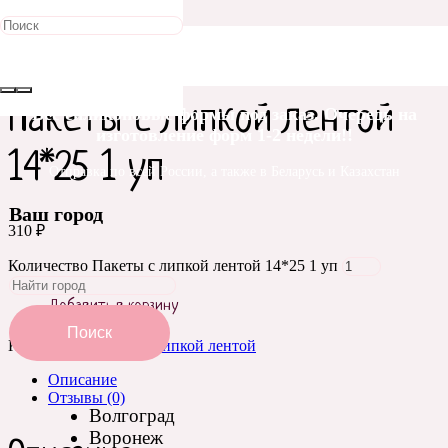
Главная
/
Упаковка и оформление
/
Пакеты
/
Пакеты с липкой
лентой
/ Пакеты с липкой лентой 14*25 1 уп
Пакеты с липкой лентой
Все силиконовые формы под заказ. Очередь на
изготовление форм 1-2 недели!!
14*25 1 уп
Отправка по всей России, а также в Беларусь и Казахстан
Ваш город
310
₽
Количество Пакеты с липкой лентой 14*25 1 уп
Добавить в корзину
Поиск
Категория:
Пакеты с липкой лентой
Описание
Отзывы (0)
Волгоград
Воронеж