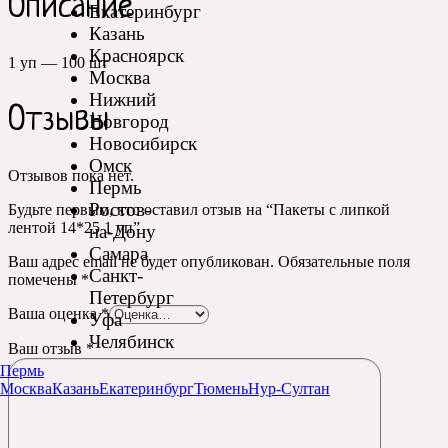
Описание
Екатеринбург
Казань
Красноярск
1 уп — 100 шт
Москва
Нижний
Отзывы
Новгород
Новосибирск
Омск
Отзывов пока нет.
Пермь
Ростов-
Будьте первым, кто оставил отзыв на “Пакеты с липкой
лентой 14*25 1 уп”
на-Дону
Самара
Ваш адрес email не будет опубликован.
Обязательные поля
Санкт-
помечены
*
Петербург
Ваша оценка
*
Уфа
Челябинск
Ваш отзыв
*
Пермь
Москва
Казань
Екатеринбург
Тюмень
Нур-Султан