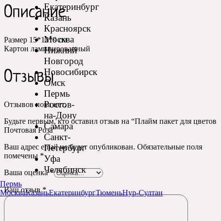
Екатеринбург
Описание
Казань
Красноярск
Москва
Размер 15*12*9 см
Картон ламинированный
Нижний
Новгород
Новосибирск
Отзывы
Омск
Пермь
Ростов-
Отзывов пока нет.
на-Дону
Будьте первым, кто оставил отзыв на “Плайм пакет для цветов
Самара
Почтовая Роза”
Санкт-
Петербург
Ваш адрес email не будет опубликован.
Обязательные поля
помечены
*
Уфа
Челябинск
Ваша оценка
*
Пермь
Ваш отзыв
*
Москва
Казань
Екатеринбург
Тюмень
Нур-Султан