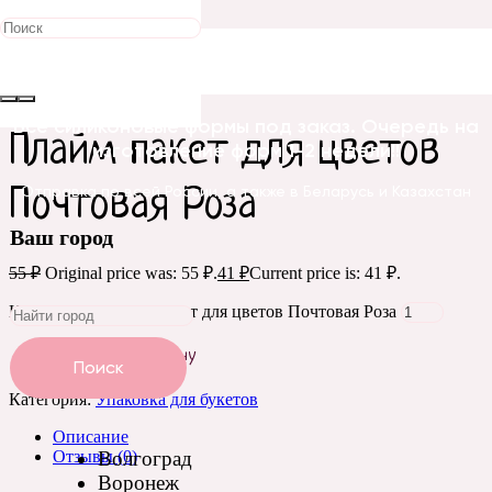
Распродажа!
Главная
/
Упаковка и оформление
/
Упаковка для
букетов
/ Плайм пакет для цветов Почтовая Роза
Все силиконовые формы под заказ. Очередь на
Плайм пакет для цветов
изготовление форм 1-2 недели!!
Почтовая Роза
Отправка по всей России, а также в Беларусь и Казахстан
Ваш город
55
₽
Original price was: 55 ₽.
41
₽
Current price is: 41 ₽.
Количество Плайм пакет для цветов Почтовая Роза
Добавить в корзину
Поиск
Категория:
Упаковка для букетов
Описание
Отзывы (0)
Волгоград
Воронеж