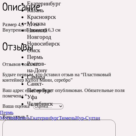
Екатеринбург
Описание
Казань
Красноярск
Москва
Размер 4,5*7,1 см
Нижний
Внутренний диаметр 6,3 см
Новгород
Новосибирск
Отзывы
Омск
Пермь
Ростов-
Отзывов пока нет.
на-Дону
Будьте первым, кто оставил отзыв на “Пластиковый
Самара
контейнер Купол Мини, серебро”
Санкт-
Петербург
Ваш адрес email не будет опубликован.
Обязательные поля
помечены
*
Уфа
Челябинск
Ваша оценка
*
Пермь
Ваш отзыв
*
Москва
Казань
Екатеринбург
Тюмень
Нур-Султан