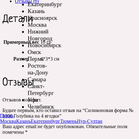
Отзывы (0)
Екатеринбург
Казань
Детали
Красноярск
Москва
Нижний
Новгород
Примерный вес
10 гр
Новосибирск
Омск
Пермь
Размер
4*3*3 см
Ростов-
на-Дону
Самара
Отзывы
Санкт-
Петербург
Уфа
Отзывов пока нет.
Челябинск
Будьте первым, кто оставил отзыв на “Силиконовая форма №
Пермь
1000 Голубика на 4 ягодки”
Москва
Казань
Екатеринбург
Тюмень
Нур-Султан
Ваш адрес email не будет опубликован.
Обязательные поля
помечены
*