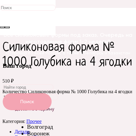
Главная
/
Силиконовые
формы
/
Цветы
/
Прочее
/ Силиконовая форма № 1000
Голубика на 4 ягодки
Все силиконовые формы под заказ. Очередь на
изготовление форм 1-2 недели!!
Силиконовая форма №
Отправка по всей России, а также в Беларусь и Казахстан
1000 Голубика на 4 ягодки
Ваш город
510
₽
Количество Силиконовая форма № 1000 Голубика на 4 ягодки
Поиск
Добавить в корзину
Категория:
Прочее
Волгоград
Детали
Воронеж