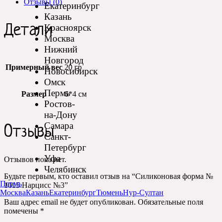
Отзывы (0)
Екатеринбург
Казань
Детали
Красноярск
Москва
Нижний
Новгород
Примерный вес
20 гр
Новосибирск
Омск
Пермь
Размер
6*4 см
Ростов-
на-Дону
Самара
Отзывы
Санкт-
Петербург
Уфа
Отзывов пока нет.
Челябинск
Будьте первым, кто оставил отзыв на “Силиконовая форма №
Пермь
1015 Нарцисс №3”
Москва
Казань
Екатеринбург
Тюмень
Нур-Султан
Ваш адрес email не будет опубликован.
Обязательные поля
помечены
*