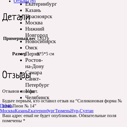
Отзывы (0)
Екатеринбург
Казань
Детали
Красноярск
Москва
Нижний
Новгород
Примерный вес
120 гр
Новосибирск
Омск
Пермь
Размер
9*5*5 см
Ростов-
на-Дону
Самара
Отзывы
Санкт-
Петербург
Уфа
Отзывов пока нет.
Челябинск
Будьте первым, кто оставил отзыв на “Силиконовая форма №
Пермь
1040 Пион № 14”
Москва
Казань
Екатеринбург
Тюмень
Нур-Султан
Ваш адрес email не будет опубликован.
Обязательные поля
помечены
*