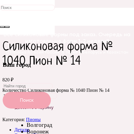
Главная
/
Силиконовые
формы
/
Цветы
/
Пионы
/ Силиконовая форма № 1040 Пион №
14
Все силиконовые формы под заказ. Очередь на
изготовление форм 1-2 недели!!
Силиконовая форма №
Отправка по всей России, а также в Беларусь и Казахстан
1040 Пион № 14
Ваш город
820
₽
Количество Силиконовая форма № 1040 Пион № 14
Поиск
Добавить в корзину
Категория:
Пионы
Волгоград
Детали
Воронеж