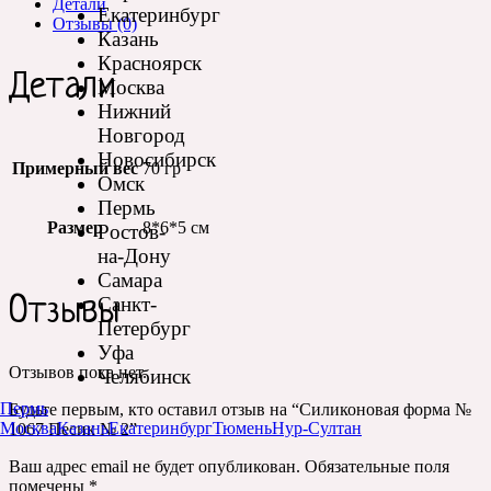
Детали
Екатеринбург
Отзывы (0)
Казань
Красноярск
Детали
Москва
Нижний
Новгород
Новосибирск
Примерный вес
70 гр
Омск
Пермь
Размер
8*6*5 см
Ростов-
на-Дону
Самара
Санкт-
Отзывы
Петербург
Уфа
Отзывов пока нет.
Челябинск
Пермь
Будьте первым, кто оставил отзыв на “Силиконовая форма №
Москва
Казань
Екатеринбург
Тюмень
Нур-Султан
1067 Песик № 2”
Ваш адрес email не будет опубликован.
Обязательные поля
помечены
*