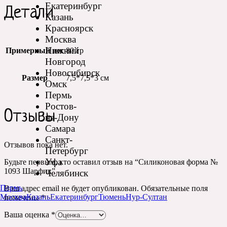
Екатеринбург
Детали
Казань
Красноярск
Москва
Нижний
Примерный вес
80 гр
Новгород
Новосибирск
Размер
7,5*7,5*3 см
Омск
Пермь
Ростов-
Отзывы
на-Дону
Самара
Санкт-
Отзывов пока нет.
Петербург
Уфа
Будьте первым, кто оставил отзыв на “Силиконовая форма №
1093 Шарфик”
Челябинск
Пермь
Ваш адрес email не будет опубликован.
Обязательные поля
Москва
Казань
Екатеринбург
Тюмень
Нур-Султан
помечены
*
Ваша оценка
*