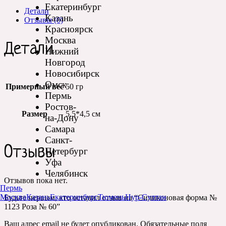
Екатеринбург
Детали
Казань
Отзывы (0)
Красноярск
Москва
Детали
Нижний
Новгород
Новосибирск
Омск
Примерный вес
50 гр
Пермь
Ростов-
Размер
5,5*4,5 см
на-Дону
Самара
Санкт-
Отзывы
Петербург
Уфа
Челябинск
Отзывов пока нет.
Пермь
Москва
Казань
Екатеринбург
Тюмень
Нур-Султан
Будьте первым, кто оставил отзыв на “Силиконовая форма №
1123 Роза № 60”
Ваш адрес email не будет опубликован.
Обязательные поля