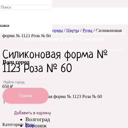
Главная
/
Силиконовые формы
/
Цветы
/
Розы
/ Силиконовая
Все силиконовые формы под заказ. Очередь на
форма № 1123 Роза № 60
изготовление форм 1-2 недели!!
Отправка по всей России, а также в Беларусь и Казахстан
Силиконовая форма №
Ваш город
1123 Роза № 60
650
₽
Поиск
Количество Силиконовая форма № 1123 Роза № 60
Добавить в корзину
Волгоград
Категория:
Розы
Воронеж