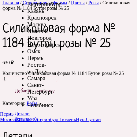
Главная
/
Силиконовые формы
/
Цветы
/
Розы
/ Силиконовая
Екатеринбург
форма № 1184 Бутон розы № 25
Казань
Красноярск
Москва
Силиконовая форма №
Нижний
Новгород
1184 Бутон розы № 25
Новосибирск
Омск
Пермь
630
₽
Ростов-
на-Дону
Количество Силиконовая форма № 1184 Бутон розы № 25
Самара
Санкт-
Петербург
Добавить в корзину
Уфа
Категория:
Розы
Челябинск
Детали
Пермь
Отзывы (0)
Москва
Казань
Екатеринбург
Тюмень
Нур-Султан