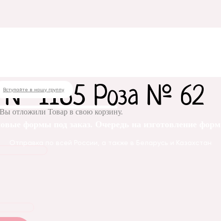
рма № 1185 Роза № 62
 № 1185 Роза № 62
Вступайте в нашу группу
Вы отложили
Товар
в свою корзину.
овые формы под заказ. Очередь на изготовление форм 
Отправка по всей России, а также в Беларусь и Казахстан