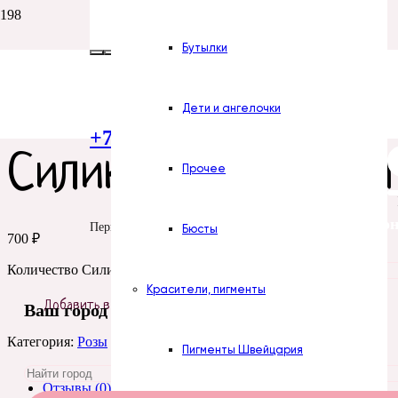
Бутылки
Главная
/
Силиконовые формы
/
Цветы
/
Розы
/ Силиконовая фо
Дети и ангелочки
+7 (922) 300-51-06
Силиконовая форма
Прочее
Все силикон
Пермь
Бюсты
700
₽
Количество Силиконовая форма № 1185 Роза № 62
Красители, пигменты
Добавить в корзину
Ваш город
Категория:
Розы
Пигменты Швейцария
Детали
Отзывы (0)