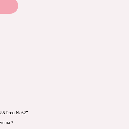
185 Роза № 62”
ечены
*