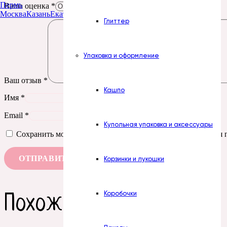
Пермь
Ваша оценка
*
Москва
Казань
Екатеринбург
Тюмень
Нур-Султан
Глиттер
Упаковка и оформление
Ваш отзыв
*
Кашпо
Имя
*
Email
*
Купольная упаковка и аксессуары
Сохранить моё имя, email и адрес сайта в этом браузере д
Корзинки и лукошки
Коробочки
Похожие товары