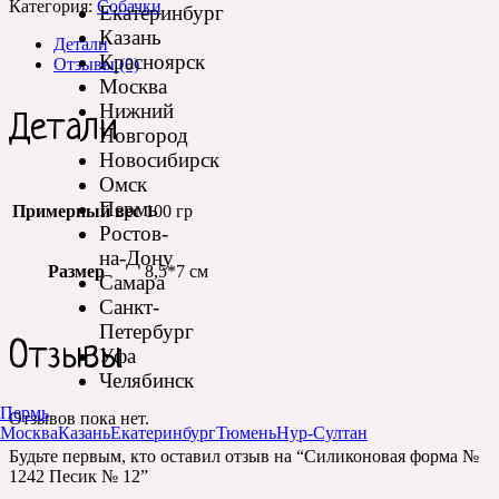
Категория:
Собачки
Екатеринбург
Казань
Детали
Красноярск
Отзывы (0)
Москва
Нижний
Детали
Новгород
Новосибирск
Омск
Пермь
Примерный вес
100 гр
Ростов-
на-Дону
Размер
8,5*7 см
Самара
Санкт-
Петербург
Отзывы
Уфа
Челябинск
Пермь
Отзывов пока нет.
Москва
Казань
Екатеринбург
Тюмень
Нур-Султан
Будьте первым, кто оставил отзыв на “Силиконовая форма №
1242 Песик № 12”