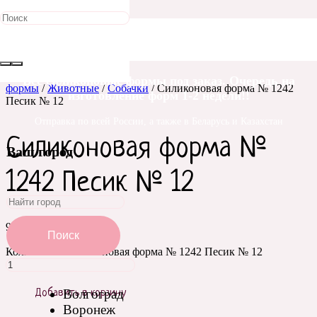
Главная
/
Силиконовые
Все силиконовые формы под заказ. Очередь на
формы
/
Животные
/
Собачки
/ Силиконовая форма № 1242
изготовление форм 1-2 недели!!
Песик № 12
Отправка по всей России, а также в Беларусь и Казахстан
Силиконовая форма №
Ваш город
1242 Песик № 12
900
₽
Поиск
Количество Силиконовая форма № 1242 Песик № 12
Волгоград
Добавить в корзину
Воронеж