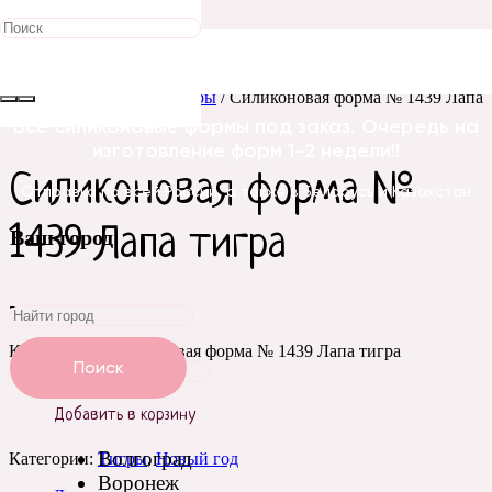
Главная
/
Силиконовые
формы
/
Животные
/
Тигры
/ Силиконовая форма № 1439 Лапа
тигра
Все силиконовые формы под заказ. Очередь на
изготовление форм 1-2 недели!!
Силиконовая форма №
Отправка по всей России, а также в Беларусь и Казахстан
1439 Лапа тигра
Ваш город
720
₽
Количество Силиконовая форма № 1439 Лапа тигра
Поиск
Добавить в корзину
Волгоград
Категории:
Тигры
,
Новый год
Воронеж