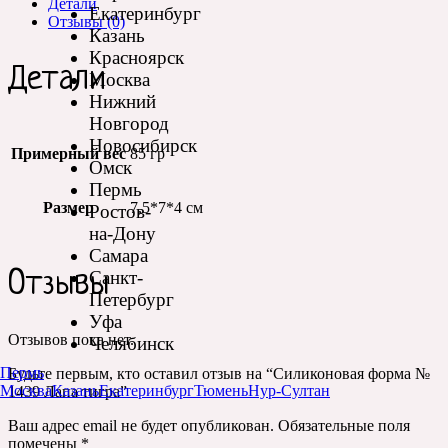
Детали
Екатеринбург
Отзывы (0)
Казань
Красноярск
Детали
Москва
Нижний
Новгород
Новосибирск
Примерный вес
85 гр
Омск
Пермь
Размер
7,5*7*4 см
Ростов-
на-Дону
Самара
Санкт-
Отзывы
Петербург
Уфа
Отзывов пока нет.
Челябинск
Пермь
Будьте первым, кто оставил отзыв на “Силиконовая форма №
Москва
Казань
Екатеринбург
Тюмень
Нур-Султан
1439 Лапа тигра”
Ваш адрес email не будет опубликован.
Обязательные поля
помечены
*