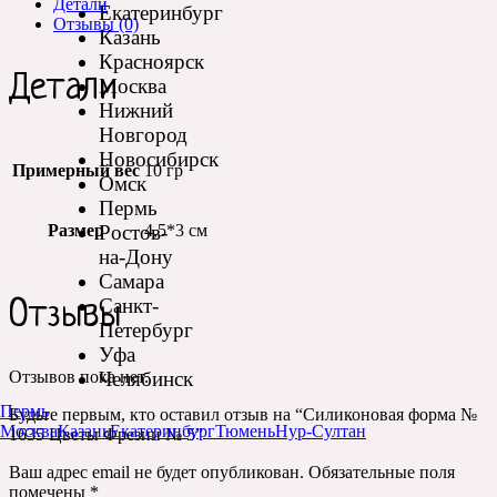
Детали
Екатеринбург
Отзывы (0)
Казань
Красноярск
Детали
Москва
Нижний
Новгород
Новосибирск
Примерный вес
10 гр
Омск
Пермь
Ростов-
Размер
4,5*3 см
на-Дону
Самара
Санкт-
Отзывы
Петербург
Уфа
Челябинск
Отзывов пока нет.
Пермь
Будьте первым, кто оставил отзыв на “Силиконовая форма №
Москва
Казань
Екатеринбург
Тюмень
Нур-Султан
1635 Цветы Фрезии № 5”
Ваш адрес email не будет опубликован.
Обязательные поля
помечены
*