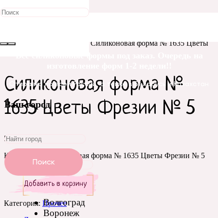
Главная
/
Силиконовые
формы
/
Цветы
/
Прочее
/ Силиконовая форма № 1635 Цветы
Фрезии № 5
Все силиконовые формы под заказ. Очередь на
изготовление форм 1-2 недели!!
Силиконовая форма №
Отправка по всей России, а также в Беларусь и Казахстан
1635 Цветы Фрезии № 5
Ваш город
510
₽
Количество Силиконовая форма № 1635 Цветы Фрезии № 5
Поиск
Добавить в корзину
Волгоград
Категория:
Прочее
Воронеж