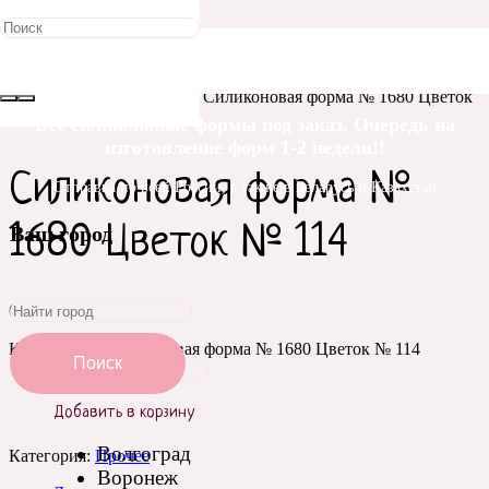
Главная
/
Силиконовые
формы
/
Цветы
/
Прочее
/ Силиконовая форма № 1680 Цветок
№ 114
Все силиконовые формы под заказ. Очередь на
изготовление форм 1-2 недели!!
Силиконовая форма №
Отправка по всей России, а также в Беларусь и Казахстан
1680 Цветок № 114
Ваш город
660
₽
Количество Силиконовая форма № 1680 Цветок № 114
Поиск
Добавить в корзину
Волгоград
Категория:
Прочее
Воронеж