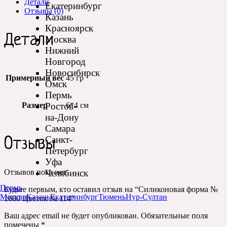
Детали
Екатеринбург
Отзывы (0)
Казань
Красноярск
Детали
Москва
Нижний
Новгород
Новосибирск
Примерный вес
45 гр
Омск
Пермь
Ростов-
Размер
6*4 см
на-Дону
Самара
Санкт-
Отзывы
Петербург
Уфа
Челябинск
Отзывов пока нет.
Пермь
Будьте первым, кто оставил отзыв на “Силиконовая форма №
Москва
Казань
Екатеринбург
Тюмень
Нур-Султан
1680 Цветок № 114”
Ваш адрес email не будет опубликован.
Обязательные поля
помечены
*