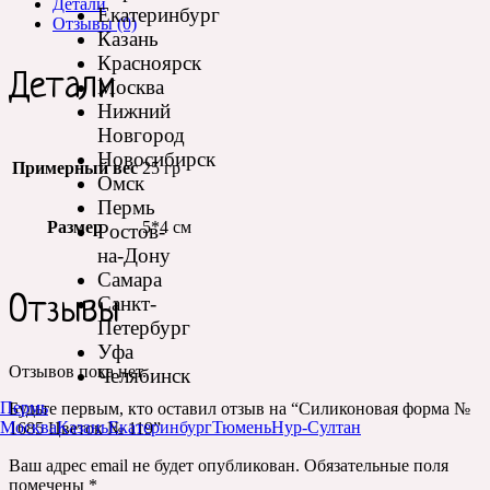
Детали
Екатеринбург
Отзывы (0)
Казань
Красноярск
Детали
Москва
Нижний
Новгород
Новосибирск
Примерный вес
25 гр
Омск
Пермь
Размер
5*4 см
Ростов-
на-Дону
Самара
Санкт-
Отзывы
Петербург
Уфа
Отзывов пока нет.
Челябинск
Пермь
Будьте первым, кто оставил отзыв на “Силиконовая форма №
Москва
Казань
Екатеринбург
Тюмень
Нур-Султан
1685 Цветок № 119”
Ваш адрес email не будет опубликован.
Обязательные поля
помечены
*