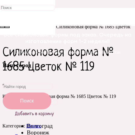
Главная
/
Силиконовые
формы
/
Цветы
/
Прочее
/ Силиконовая форма № 1685 Цветок
№ 119
Все силиконовые формы под заказ. Очередь на
изготовление форм 1-2 недели!!
Силиконовая форма №
Отправка по всей России, а также в Беларусь и Казахстан
1685 Цветок № 119
Ваш город
590
₽
Количество Силиконовая форма № 1685 Цветок № 119
Поиск
Добавить в корзину
Волгоград
Категория:
Прочее
Воронеж