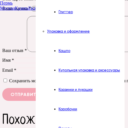
Пермь
Москва
Казань
Екатеринбург
Тюмень
Нур-Султан
Ваша оценка
*
Глиттер
Упаковка и оформление
Ваш отзыв
*
Кашпо
Имя
*
Email
*
Купольная упаковка и аксессуары
Сохранить моё имя, email и адрес сайта в этом браузере д
Корзинки и лукошки
Коробочки
Похожие товары