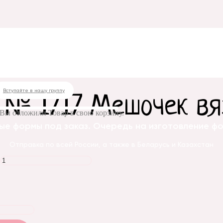
ма № 1717 Мешочек вязаный № 2
Вступайте в нашу группу
 № 1717 Мешочек вя
Вы отложили
Товар
в свою корзину.
ые формы под заказ. Очередь на изготовление фор
Отправка по всей России, а также в Беларусь и Казахстан